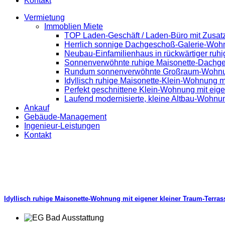
Kontakt
Vermietung
Immoblien Miete
TOP Laden-Geschäft / Laden-Büro mit Zusatz
Herrlich sonnige Dachgeschoß-Galerie-Woh
Neubau-Einfamilienhaus in rückwärtiger ruh
Sonnenverwöhnte ruhige Maisonette-Dachg
Rundum sonnenverwöhnte Großraum-Wohnung 
Idyllisch ruhige Maisonette-Klein-Wohnung m
Perfekt geschnittene Klein-Wohnung mit eig
Laufend modernisierte, kleine Altbau-Wohnun
Ankauf
Gebäude-Management
Ingenieur-Leistungen
Kontakt
Idyllisch ruhige Maisonette-Wohnung mit eigener kleiner Traum-Terras