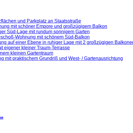
flächen und Parkplatz an Staatsstraße
nung mit schöner Empore und großzügigem Balkon
iger Süd-Lage mit rundum sonnigem Garten
eschoß-Wohnung mit schönem Süd-Balkon
auf einer Ebene in ruhiger Lage mit 2 großzügigen Balkone
it eigener kleiner Traum-Terrasse
enem kleinen Gartentraum
g mit praktischem Grundriß und West- / Gartenausrichtung
se